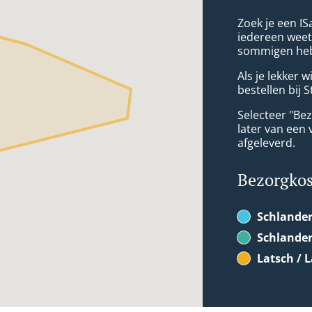
Zoek je een IS
iedereen weet
sommigen heb
Als je lekker 
bestellen bij 
Selecteer "Bez
later van een 
afgeleverd.
Bezorgko
Schlander
Schlander
Latsch / 