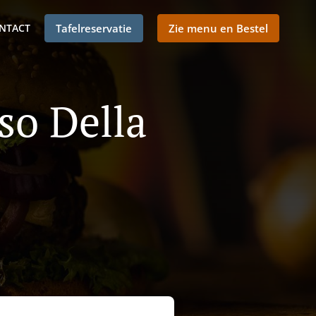
NTACT
Tafelreservatie
Zie menu en Bestel
so Della