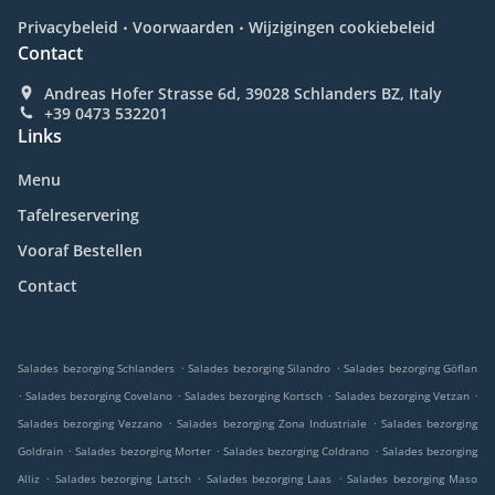
.
.
Privacybeleid
Voorwaarden
Wijzigingen cookiebeleid
Contact
Andreas Hofer Strasse 6d, 39028 Schlanders BZ, Italy
+39 0473 532201
Links
Menu
Tafelreservering
Vooraf Bestellen
Contact
.
.
Salades bezorging Schlanders
Salades bezorging Silandro
Salades bezorging Göflan
.
.
.
.
Salades bezorging Covelano
Salades bezorging Kortsch
Salades bezorging Vetzan
.
.
Salades bezorging Vezzano
Salades bezorging Zona Industriale
Salades bezorging
.
.
.
Goldrain
Salades bezorging Morter
Salades bezorging Coldrano
Salades bezorging
.
.
.
Alliz
Salades bezorging Latsch
Salades bezorging Laas
Salades bezorging Maso